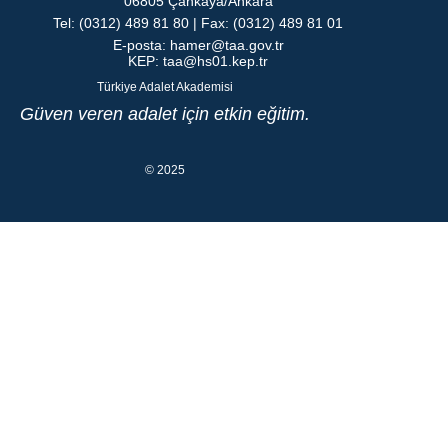
06805 Çankaya/Ankara
Tel: (0312) 489 81 80 | Fax: (0312) 489 81 01
E-posta:
hamer@taa.gov.tr
KEP:
taa@hs01.kep.tr
Türkiye Adalet Akademisi
Güven veren adalet için etkin eğitim.
© 2025